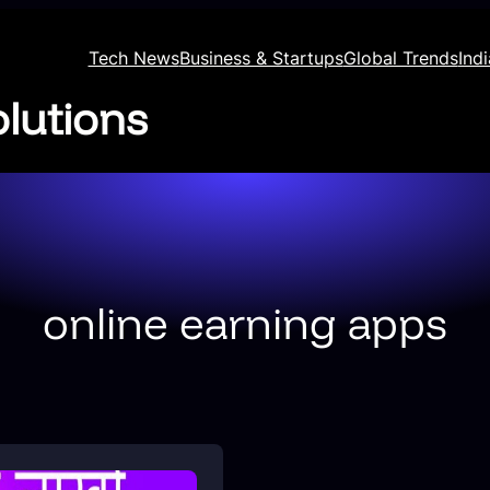
Tech News
Business & Startups
Global Trends
Ind
lutions
online earning apps