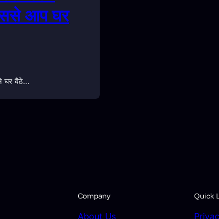
िससे आप घर
े घर बैठे…
Company
Quick L
About
Us
Privac